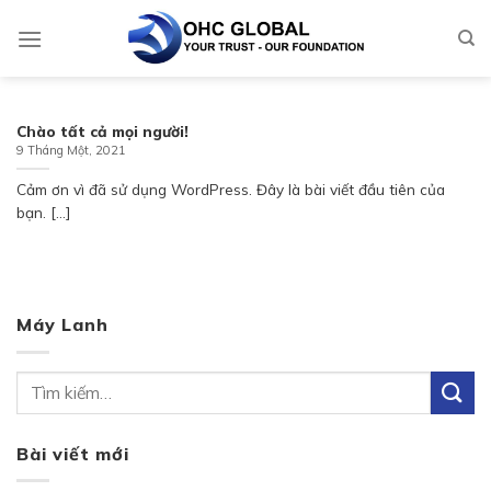
Skip
to
content
Chào tất cả mọi người!
9 Tháng Một, 2021
Cảm ơn vì đã sử dụng WordPress. Đây là bài viết đầu tiên của
bạn. [...]
Máy Lanh
Bài viết mới