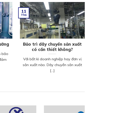
11
Th1
xưởng
Bảo trì dây chuyền sản xuất
có cần thiết không?
m bảo
Với bất kì doanh nghiệp hay đơn vị
 đảm
sản xuất nào. Dây chuyền sản xuất
[...]