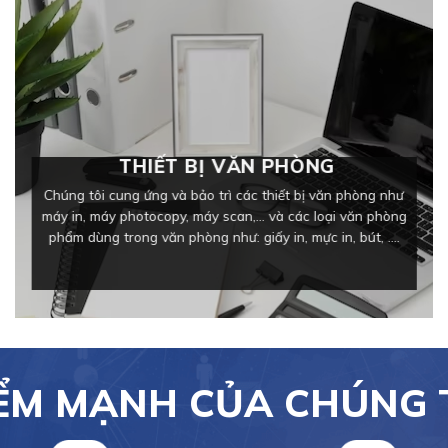
THIẾT BỊ VĂN PHÒNG
Chúng tôi cung ứng và bảo trì các thiết bị văn phòng như
máy in, máy photocopy, máy scan,… và các loại văn phòng
phẩm dùng trong văn phòng như: giấy in, mực in, bút, ….
ỂM MẠNH CỦA CHÚNG 