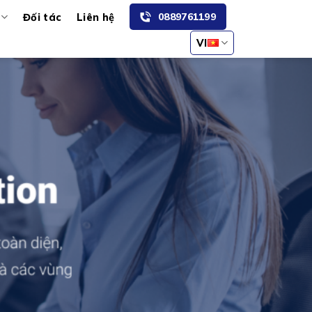
0889761199
Đối tác
Liên hệ
VI