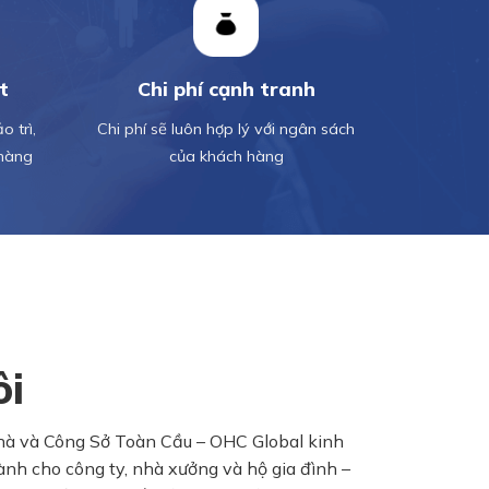
t
Chi phí cạnh tranh
 trì,
Chi phí sẽ luôn hợp lý với ngân sách
 hàng
của khách hàng
ôi
 và Công Sở Toàn Cầu – OHC Global kinh
dành cho công ty, nhà xưởng và hộ gia đình –