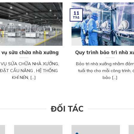
11
Th1
 vụ sửa chửa nhà xưởng
Quy trình bảo trì nhà 
 VỤ SỬA CHỮA NHÀ XƯỞNG,
Bảo trì nhà xưởng nhằm đả
 ĐẶT CẦU NÂNG , HỆ THỐNG
tuổi thọ cho mỗi công trình,
KHÍ NÉN, [...]
bảo [...]
ĐỐI TÁC