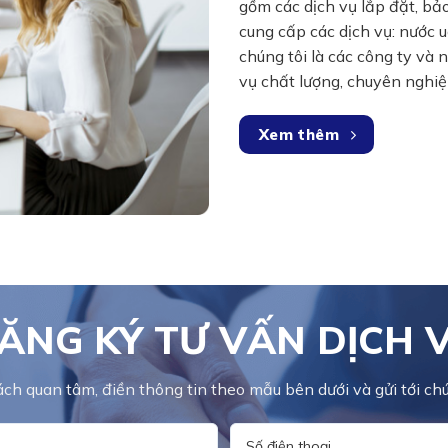
gồm các dịch vụ lắp đặt, bảo
cung cấp các dịch vụ: nước 
chúng tôi là các công ty và
vụ chất lượng, chuyên nghiệp
Xem thêm
ĂNG KÝ TƯ VẤN DỊCH 
ch quan tâm, điền thông tin theo mẫu bên dưới và gửi tới ch