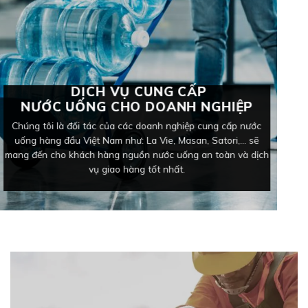
DỊCH VỤ CUNG CẤP
NƯỚC UỐNG CHO DOANH NGHIỆP
Chúng tôi là đối tác của các doanh nghiệp cung cấp nước
uống hàng đầu Việt Nam như: La Vie, Masan, Satori,… sẽ
mang đến cho khách hàng nguồn nước uống an toàn và dịch
vụ giao hàng tốt nhất.