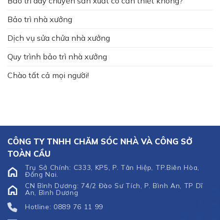
Bảo trì dây chuyền sản xuất có cần thiết không?
Bảo trì nhà xưởng
Dịch vụ sửa chửa nhà xưởng
Quy trình bảo trì nhà xưởng
Chào tất cả mọi người!
CÔNG TY TNHH CHĂM SÓC NHÀ VÀ CÔNG SỞ
TOÀN CẦU
Trụ Sở Chính: C333, KP5, P. Tân Hiệp, TP.Biên Hòa,
Đồng Nai.
CN Bình Dương: 74/2 Đào Sư Tích, P. Bình An, TP Dĩ
An, Bình Dương
Hotline: 0889 76 11 99