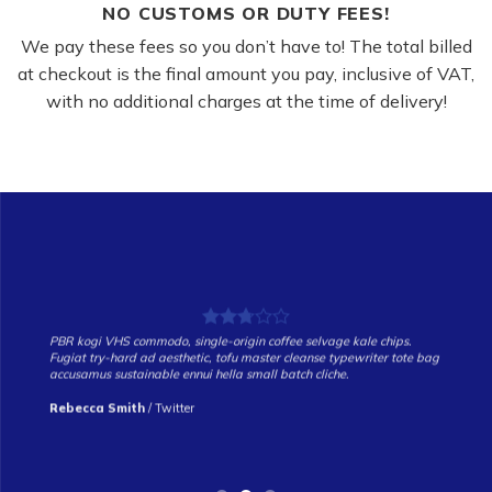
NO CUSTOMS OR DUTY FEES!
We pay these fees so you don’t have to! The total billed
at checkout is the final amount you pay, inclusive of VAT,
with no additional charges at the time of delivery!
PBR kogi VHS commodo, single-origin coffee selvage kale chips.
Fugiat try-hard ad aesthetic, tofu master cleanse typewriter tote bag
accusamus sustainable ennui hella small batch cliche.
Rebecca Smith
/
Twitter